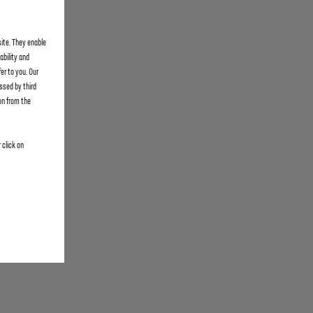
site. They enable
ability and
er to you. Our
ssed by third
on from the
 click on