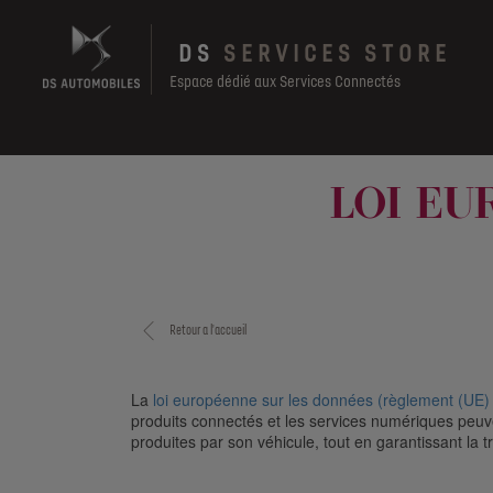
Skip
to
DS
SERVICES STORE
main
content
Espace dédié aux Services Connectés
Main
navigation
LOI E
Retour a l'accueil
La
loi européenne sur les données (règlement (UE)
produits connectés et les services numériques peuven
produites par son véhicule, tout en garantissant la 