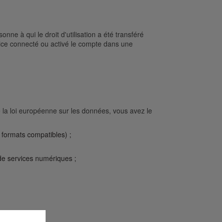
nne à qui le droit d'utilisation a été transféré
vice connecté ou activé le compte dans une
 la loi européenne sur les données, vous avez le
 formats compatibles) ;
 de services numériques ;