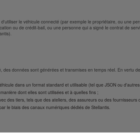
d'utiliser le véhicule connecté (par exemple le propriétaire, ou une perso
cation ou de crédit-bail, ou une personne qui a signé le contrat de ser
antis).
té, des données sont générées et transmises en temps réel. En vertu de
hicule dans un format standard et utilisable (tel que JSON ou d'autres
anière dont elles sont utilisées et à quelles fins ;
c des tiers, tels que des ateliers, des assureurs ou des fournisseurs
r le biais des canaux numériques dédiés de Stellantis.