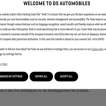
 le dispositif embarqué peut recueillir et transmettre :
WELCOME TO DS AUTOMOBILES
teur, niveau d'huile, codes d'erreur ;
e, temps de conduite, utilisation des systèmes ADAS ;
 cookies and/or other tracking tools (the “Tools”) to ensure that we give you the best experience on our web
provide you core functionalities such as security, network management and accessibility. The Tools improve us
est activé ;
mance through various features such as language recognition, search results and thereby improve what we off
es vocales, utilisation des services connectés ;
e could use also third parties Tools to send advertising that is more relevant to you. Some Tools may be proce
fonctionnements détectés.
s located in countries outside of the European Economic Area (EEA) who may not yet have an adequacy decisi
tion du véhicule connecté.
nt European data protection authorities. In this case the transfer is based on your consent (Art. 49.1a GDPR).
 want to find out more about the Tools we use and how to manage them, you can access to our
Cookie policy
or
e my settings’ button.
y Policy
ent dans le but de :
 vous activez ;
MANAGE MY SETTINGS
REFUSE ALL
ACCEPT ALL
s véhicules et des services ;
 à des fins statistiques ou de développement de produits.
?